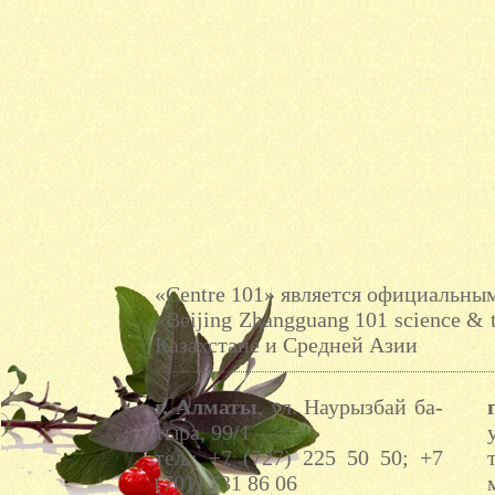
«Centre 101» является официальн
«Beijing Zhangguang 101 science & 
Казахстане и Средней Азии
г. Ал­ма­ты
, ул. На­урыз­бай ба­
тыра, 99/1
тел.: +7 (727) 225 50 50; +7
(701) 731 86 06