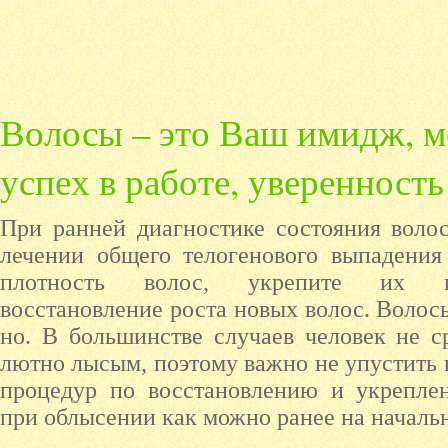
Волосы – это Ваш имидж, м
успех в работе, уверенност
При ранней диагностике состояния волос
лечении общего телогенового выпадения
плотность волос, укрепите их и
восстановление роста новых волос. Во­лосы 
но. В боль­шинс­тве слу­ча­ев че­ловек не сра
лют­но лы­сым, по­это­му важ­но не упус­тить 
про­цедур по восс­та­нов­ле­нию и ук­репле­
при облысении как мож­но ранее на началь